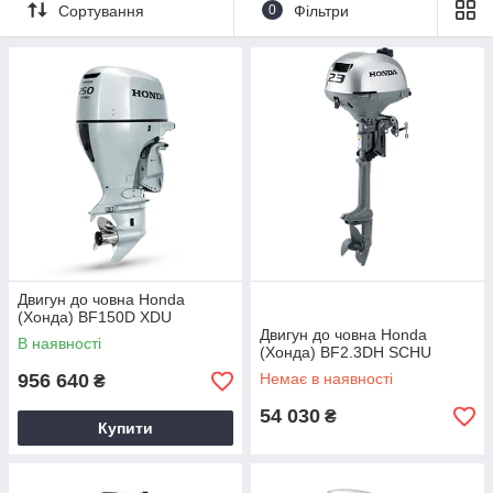
нашому рахунку понад 600 перемог у мотозмаганнях.
Сортування
0
Фільтри
Сьогодні ми можемо запропонувати вам безпечні,
комфортабельні й потужні підвісні мотори, створені з
властивим нашій компанії прагненням до досконалості. У
1964 році компанія Honda винайшла перший у світі
чотиритактний підвісний мотор. І тепер, більш ніж через сорок
років, ми пропонуємо найбільший вибір чотиритактних
підвісних моторів у світі. Оцініть увесь діапазон наших
продуктів і виберіть підвісний мотор Honda, який
щонайкраще підходить саме вам!
Двигун до човна Honda
(Хонда) BF150D XDU
Двигун до човна Honda
В наявності
(Хонда) BF2.3DH SCHU
956 640
Немає в наявності
₴
54 030
₴
Купити