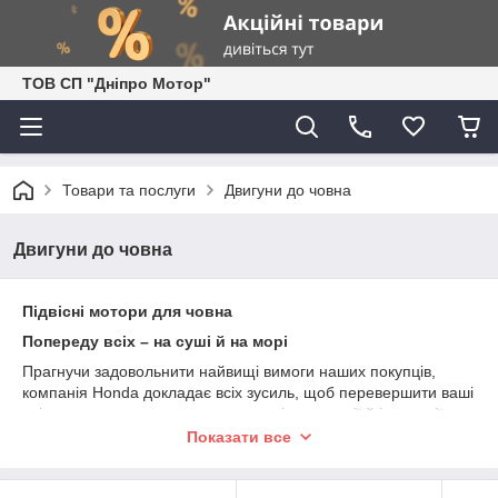
ТОВ СП "Дніпро Мотор"
Товари та послуги
Двигуни до човна
Двигуни до човна
Підвісні мотори для човна
Попереду всіх – на суші й на морі
Прагнучи задовольнити найвищі вимоги наших покупців,
компанія Honda докладає всіх зусиль, щоб перевершити ваші
очікування, впроваджуючи передові технології й інновації.
Пристрасть до інновацій дозволила нам стати лідерами в
Показати все
багатьох галузях – від робототехніки до авто - і
мотоперегонів. Ми беремо участь у змаганнях Formula 1, на