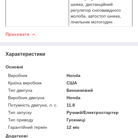
шнека, дистанційний
регулятор сніговивідного
жолоба, автостоп шнека,
лічильник мотогодин
Приховати
Характеристики
Основні
Виробник
Honda
Країна виробник
США
Тип двигуна
Бензиновий
Виробник двигуна
Honda
Потужність двигуна, л. с.
11.8
Тип запуску
Ручний/Електростартер
Тип приводу
Гусениці
Гарантійний термін
12 міс
Додаткові