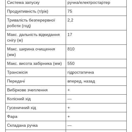
Система запуску
ручна/електростартер
Продуктивність (т/рік)
75
Тривалість безперервної
2,2
роботи (год)
Макс. дальність відкидання
17
снігу (м)
Макс. ширина очищення
810
(мм)
Макс. висота забірника (мм)
550
Трансмісія
гідростатична
Передачі
вперед, назад
Вибіркове зчеплення
+
Колісний хід
—
Гусеничний хід
+
Фара
+
Складана ручка
—