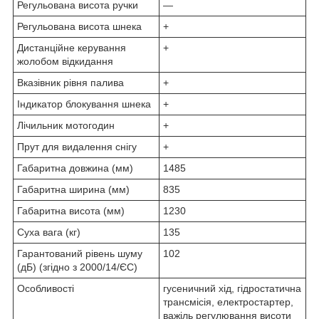
Регульована висота ручки
—
Регульована висота шнека
+
Дистанційне керування
+
жолобом відкидання
Вказівник рівня палива
+
Індикатор блокування шнека
+
Лічильник мотогодин
+
Прут для видалення снігу
+
Габаритна довжина (мм)
1485
Габаритна ширина (мм)
835
Габаритна висота (мм)
1230
Суха вага (кг)
135
Гарантований рівень шуму
102
(дБ) (згідно з 2000/14/ЄС)
Особливості
гусеничний хід, гідростатична
трансмісія, електростартер,
важіль регулювання висоти