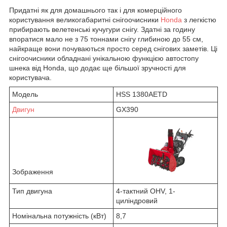
Придатні як для домашнього так і для комерційного
користування великогабаритні снігоочисники
Honda
з легкістю
прибирають велетенські кучугури снігу. Здатні за годину
впоратися мало не з 75 тоннами снігу глибиною до 55 см,
найкраще вони почуваються просто серед снігових заметів. Ці
снігоочисники обладнані унікальною функцією автостопу
шнека від Honda, що додає ще більшої зручності для
користувача.
Модель
HSS 1380AETD
Двигун
GX390
Зображення
Тип двигуна
4-тактний OHV, 1-
циліндровий
Номінальна потужність (кВт)
8,7