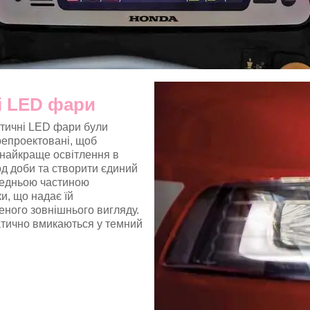
і LED фари
тичні LED фари були
репроектовані, щоб
 найкраще освітлення в
д доби та створити єдиний
редньою частиною
и, що надає їй
ного зовнішнього вигляду.
тично вмикаються у темний