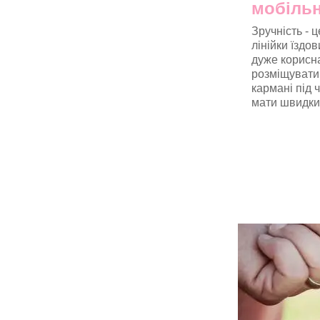
мобіль
Зручність - 
лінійки їздо
дуже корисн
розміщувати
кармані під 
мати швидкий