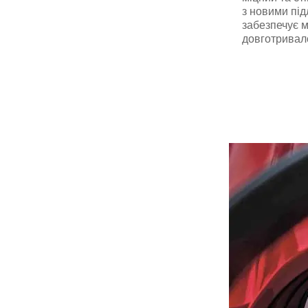
з новими під
забезпечує 
довготривало