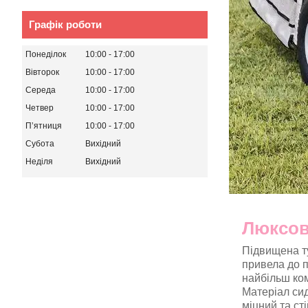
Графік роботи
Понеділок
10:00
17:00
Вівторок
10:00
17:00
Середа
10:00
17:00
Четвер
10:00
17:00
Пʼятниця
10:00
17:00
Субота
Вихідний
Неділя
Вихідний
Люксов
Підвищена ту
привела до 
найбільш ком
Матеріал сид
міцний та сті