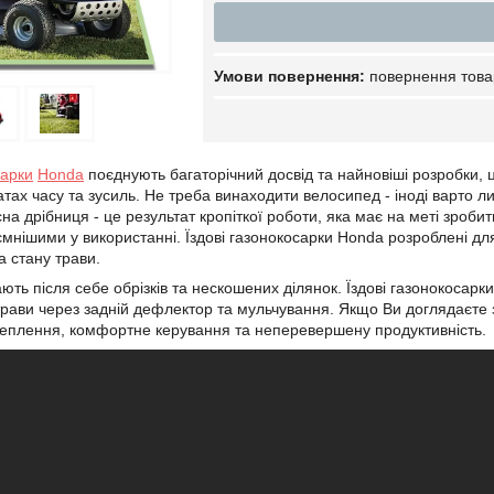
повернення това
сарки
Honda
поєднують багаторічний досвід та найновіші розробки, 
атах часу та зусиль. Не треба винаходити велосипед - іноді варто л
на дрібниця - це результат кропіткої роботи, яка має на меті зроби
ємнішими у використанні. Їздові газонокосарки Honda розроблені 
а стану трави.
ь після себе обрізків та нескошених ділянок. Їздові газонокосарк
трави через задній дефлектор та мульчування. Якщо Ви доглядаєте 
чеплення, комфортне керування та неперевершену продуктивність.