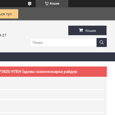
Кошик
Кошик
4-27
F2625 HTEH Їздова газонокосарка райдер