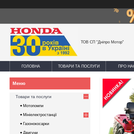
ТОВ СП "Дніпро Мотор"
ГОЛОВНА
ТОВАРИ ТА ПОСЛУГИ
ПРО НА
Товари та послуги
Мотопомпи
Мініелектростанції
Газонокосарки
Двигуни