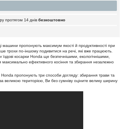
ру протягом 14 днів
безкоштовно
ці машини пропонують максимум якості й продуктивності при
ише трохи по-іншому подивитися на речі, які вже працюють.
ти їздові косарки Honda ще безпечнішими, екологічнішими,
для максимально ефективного косіння та збирання незалежно
и Honda пропонують три способи догляду: збирання трави та
за великою територією, Ви без сумніву оціните велику ширину