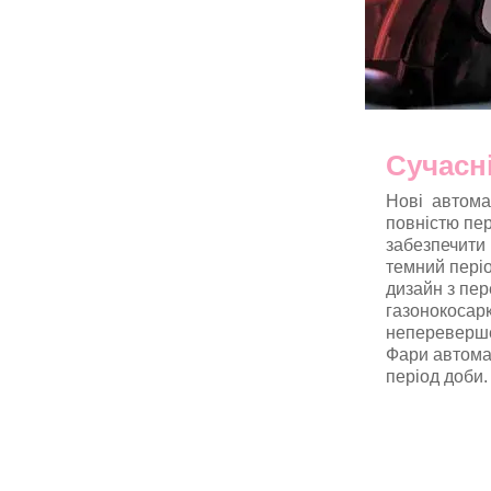
Сучасн
Нові автома
повністю пе
забезпечити
темний періо
дизайн з пе
газонокосарк
непереверше
Фари автома
період доби.