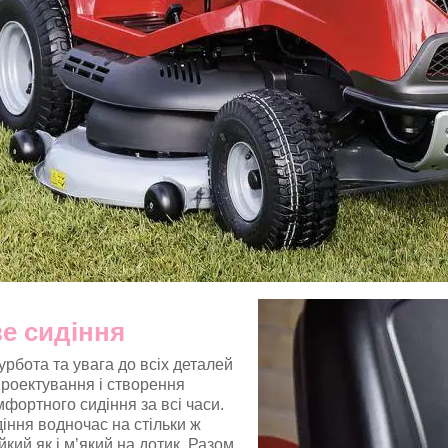
е сидіння
рбота та увага до всіх деталей
проектування і створення
фортного сидіння за всі часи.
іння водночас на стільки ж
йкий як і м’який на дотик. Разом