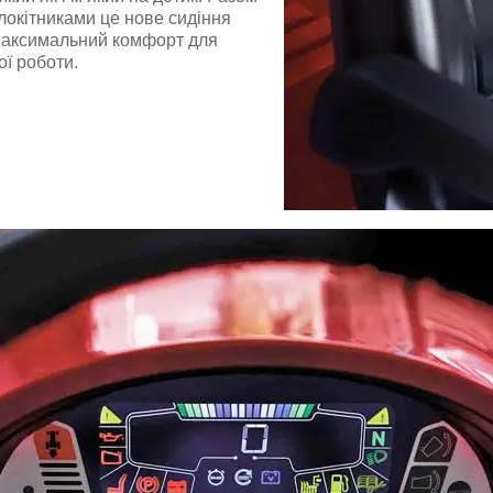
локітниками це нове сидіння
максимальний комфорт для
ї роботи.