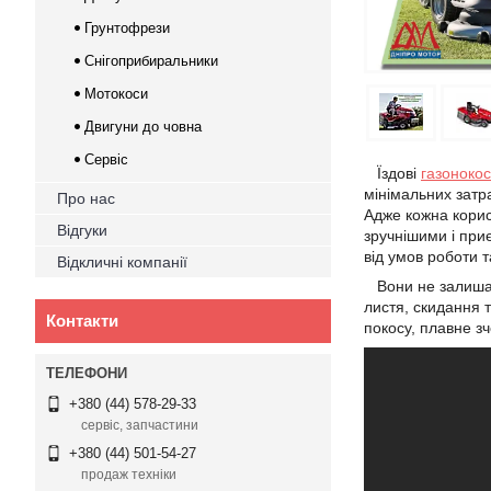
Грунтофрези
Снігоприбиральники
Мотокоси
Двигуни до човна
Сервіс
Їздові
газоноко
мінімальних затр
Про нас
Адже кожна корис
Відгуки
зручнішими і при
від умов роботи т
Відкличні компанії
Вони не залишают
листя, скидання 
Контакти
покосу, плавне з
+380 (44) 578-29-33
сервіс, запчастини
+380 (44) 501-54-27
продаж техніки