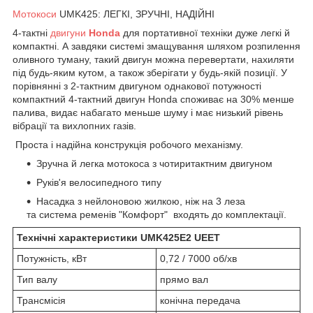
Мотокоси
UMK425: ЛЕГКІ, ЗРУЧНІ, НАДІЙНІ
4-тактні
двигуни
Honda
для портативної техніки дуже легкі й
компактні. А завдяки системі змащування шляхом розпилення
оливного туману, такий двигун можна перевертати, нахиляти
під будь-яким кутом, а також зберігати у будь-якій позиції. У
порівнянні з 2-тактним двигуном однакової потужності
компактний 4-тактний двигун Honda споживає на 30% менше
палива, видає набагато меньше шуму і має низький рівень
вібрації та вихлопних газів.
Проста і надійна конструкція робочого механізму.
Зручна й легка мотокоса з чотиритактним двигуном
Руків'я велосипедного типу
Насадка з нейлоновою жилкою, ніж на 3 леза
та система ременів "Комфорт" входять до комплектації.
Технічні характеристики UMK425E2 UEET
Потужність, кВт
0,72 / 7000 об/хв
Тип валу
прямо вал
Трансмісія
конічна передача