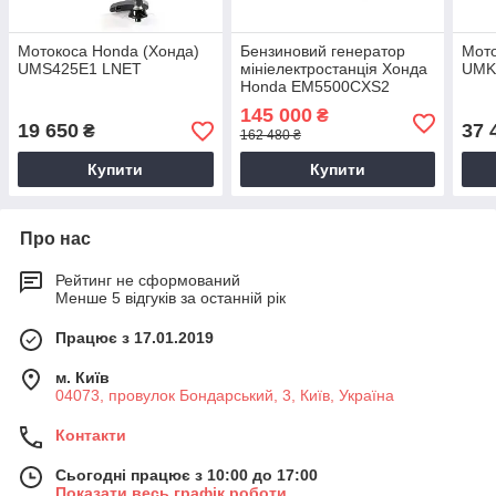
Мотокоса Honda (Хонда)
Бензиновий генератор
Мото
UMS425E1 LNET
мініелектростанція Хонда
UMK
Honda EM5500CXS2
145 000
₴
19 650
37 
₴
162 480 ₴
Купити
Купити
Про нас
Рейтинг не сформований
Менше 5 відгуків за останній рік
Працює з 17.01.2019
м. Київ
04073, провулок Бондарський, 3, Київ, Україна
Контакти
Сьогодні працює з 10:00 до 17:00
Показати весь графік роботи