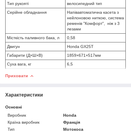
Тип рукояті
велосипедний тип
Серійне обладнання
Напівавтоматична касета з
нейлоновою ниткою, система
ременів "Комфорт", ніж з 3
лезами
Місткість паливного бака, л
0,58
Двигун
Honda GХ25Т
Габарити (Д×Ш×В)
1859×671×517мм
Суха вага, кг
6,5
Приховати
Характеристики
Основні
Виробник
Honda
Країна виробник
Франція
Тип
Мотокоса