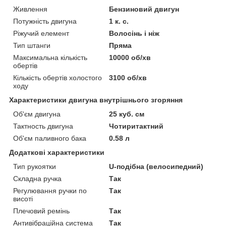
Живлення
Бензиновий двигун
Потужність двигуна
1 к. с.
Ріжучий елемент
Волосінь і ніж
Тип штанги
Пряма
Максимальна кількість
10000 об/хв
обертів
Кількість обертів холостого
3100 об/хв
ходу
Характеристики двигуна внутрішнього згоряння
Об'єм двигуна
25 куб. см
Тактность двигуна
Чотиритактний
Об'єм паливного бака
0.58 л
Додаткові характеристики
Тип рукоятки
U-подібна (велосипедний)
Складна ручка
Так
Регулювання ручки по
Так
висоті
Плечовий ремінь
Так
Антивібраційна система
Так