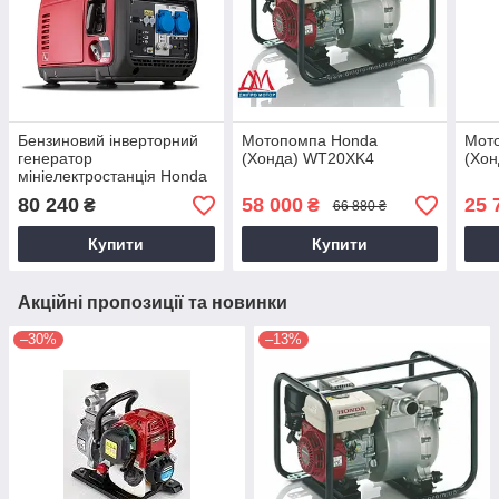
Бензиновий інверторний
Мотопомпа Honda
Мот
генератор
(Хонда) WT20XK4
(Хо
мініелектростанція Honda
EU22I
80 240
58 000
25 
₴
₴
66 880 ₴
Купити
Купити
Акційні пропозиції та новинки
–30%
–13%