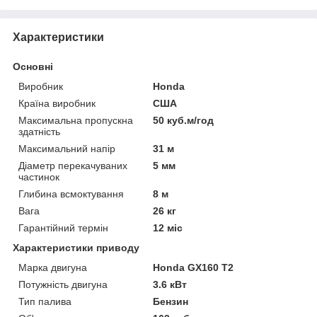
Характеристики
Основні
Виробник
Honda
Країна виробник
США
Максимальна пропускна
50 куб.м/год
здатність
Максимальний напір
31 м
Діаметр перекачуваних
5 мм
частинок
Глибина всмоктування
8 м
Вага
26 кг
Гарантійний термін
12 міс
Характеристики приводу
Марка двигуна
Honda GX160 Т2
Потужність двигуна
3.6 кВт
Тип палива
Бензин