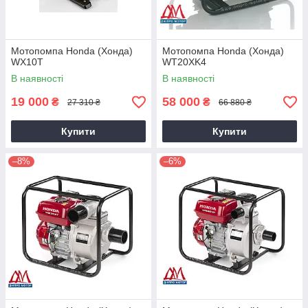
Мотопомпа Honda (Хонда)
Мотопомпа Honda (Хонда)
WX10T
WT20XK4
В наявності
В наявності
19 000
58 000
₴
₴
27 310 ₴
66 880 ₴
Купити
Купити
–8%
–6%