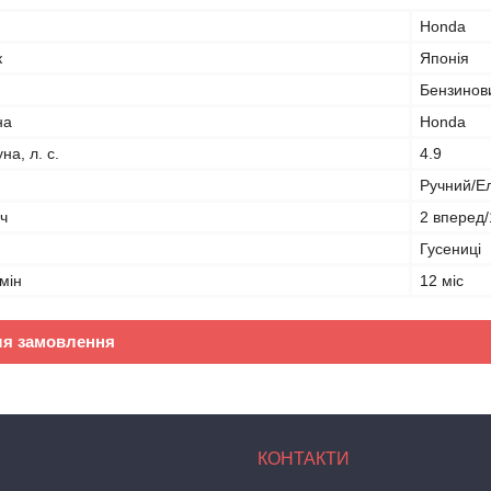
Honda
к
Японія
Бензинов
на
Honda
на, л. с.
4.9
Ручний/Е
ач
2 вперед/
Гусениці
мін
12 міс
ля замовлення