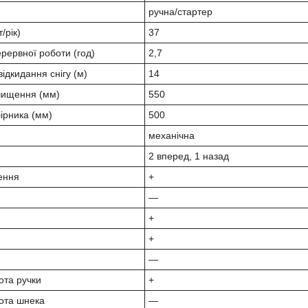
ручна/стартер
/рік)
37
ерервної роботи (год)
2,7
відкидання снігу (м)
14
чищення (мм)
550
бірника (мм)
500
механічна
2 вперед, 1 назад
ення
+
—
+
+
—
ота ручки
+
ота шнека
—