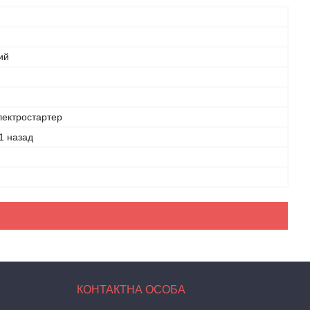
ий
лектростартер
1 назад