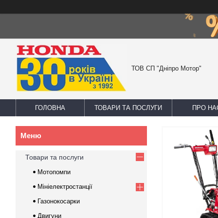
ТОВ СП "Дніпро Мотор"
ГОЛОВНА
ТОВАРИ ТА ПОСЛУГИ
ПРО НА
Товари та послуги
Мотопомпи
Мініелектростанції
Газонокосарки
Двигуни