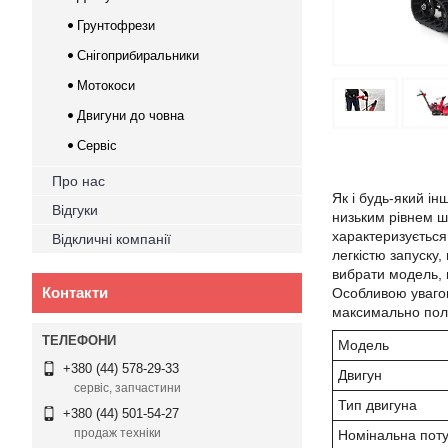
Грунтофрези
Снігоприбиральники
Мотокоси
Двигуни до човна
Сервіс
Про нас
Як і будь-який і
Відгуки
низьким рівнем ш
характеризується
Відкличні компанії
легкістю запуску,
вибрати модель, 
Контакти
Особливою увагою 
максимально поле
Модель
+380 (44) 578-29-33
Двигун
сервіс, запчастини
Тип двигуна
+380 (44) 501-54-27
продаж техніки
Номінальна поту