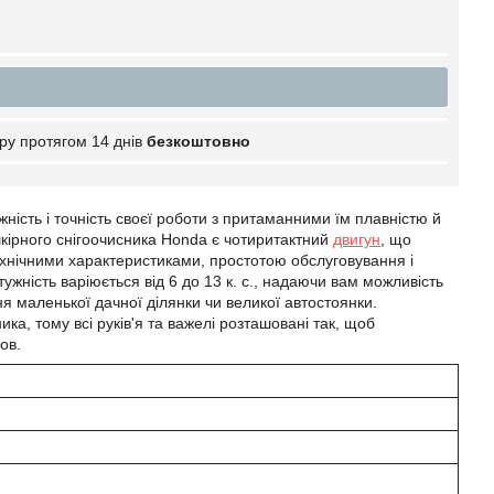
ру протягом 14 днів
безкоштовно
ність і точність своєї роботи з притаманними їм плавністю й
кірного снігоочисника Honda є чотиритактний
двигун
, що
ехнічними характеристиками, простотою обслуговування і
ужність варіюється від 6 до 13 к. с., надаючи вам можливість
 маленької дачної ділянки чи великої автостоянки.
ка, тому всі руків'я та важелі розташовані так, щоб
ов.