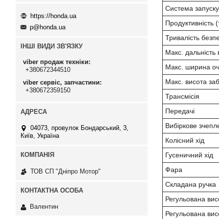
Система запуску
https://honda.ua
Продуктивність (т
p@honda.ua
Тривалість безп
ІНШІ ВИДИ ЗВ'ЯЗКУ
Макс. дальність 
viber продаж техніки
Макс. ширина о
+380672344510
Макс. висота за
viber сервіс, запчастини
+380672359150
Трансмісія
Передачі
Вибіркове зчепл
04073, провулок Бондарський, 3,
Київ, Україна
Колісний хід
Гусеничний хід
Фара
ТОВ СП "Дніпро Мотор"
Складана ручка
Регульована вис
Валентин
Регульована вис