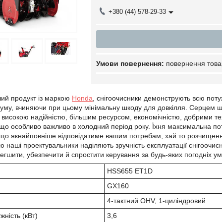
+380 (44) 578-29-33
повернення това
нший продукт із маркою
Honda
, снігоочисники демонструють всю потуж
уму, вчиняючи при цьому мінімальну шкоду для довкілля. Серцем ш
 високою надійністю, більшим ресурсом, економічністю, добрими т
 що особливо важливо в холодний період року. Їхня максимальна пот
що якнайповніше відповідатиме вашим потребам, хай то розчищення
наші проектувальники наділяють зручність експлуатації снігоочисни
гшити, убезпечити й спростити керування за будь-яких погодніх ум
HSS655 ET1D
GX160
4-тактний OHV, 1-циліндровий
жність (кВт)
3,6