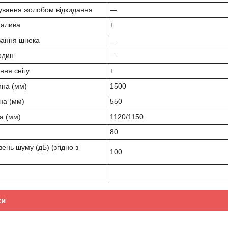
ування жолобом відкидання
—
палива
+
вання шнека
—
один
—
ння снігу
+
ина (мм)
1500
на (мм)
550
а (мм)
1120/1150
80
ень шуму (дБ) (згідно з
100
ки