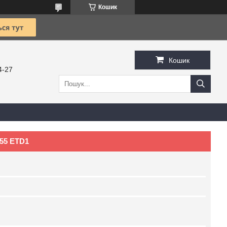
Кошик
Кошик
4-27
55 ETD1