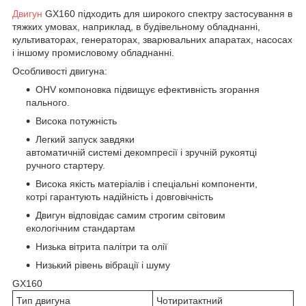
Двигун
GX160 підходить для широкого спектру застосування в
тяжких умовах, наприклад, в будівельному обладнанні,
культиваторах, генераторах, зварювальних апаратах, насосах
і іншому промисловому обладнанні.
Особливості двигуна:
OHV компоновка підвищує ефективність згорання
пального.
Висока потужність
Легкий запуск завдяки
автоматичній системі декомпресії і зручній рукоятці
ручного стартеру.
Висока якість матеріалів і спеціальні компоненти,
котрі гарантують надійність і довговічність
Двигун відповідає самим строгим світовим
екологічним стандартам
Низька вітрита палітри та олії
Низький рівень вібрації і шуму
GX160
Тип двигуна
Чотиритактний