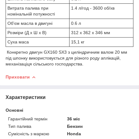
Витрата палива при
1.4 л/год - 3600 об/хв
номінальній потужності
Об'єм масла в двигуні
0.6 л
Розміри (Д х Ш х В)
312 x 362 x 346 мм
Суха маса
15,1 кг
Конкретно двигун GX160 SX3 з циліндричним валом 20 мм
під шпонку використовується для різного роду аплікацій,
механізаціця сільського господарства.
Приховати
Характеристики
Основні
Гарантійний термін
36 міс
Тип палива
Бензин
Сумісність з маркою
Honda