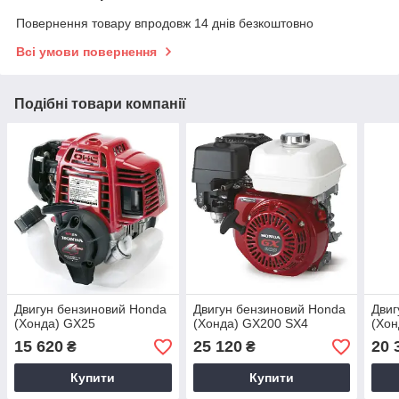
Повернення товару впродовж 14 днів безкоштовно
Всі умови повернення
Подібні товари компанії
Двигун бензиновий Honda
Двигун бензиновий Honda
Двиг
(Хонда) GX25
(Хонда) GX200 SX4
(Хон
15 620
25 120
20 
₴
₴
Купити
Купити