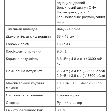
одноциліндровий
Бензиновий двигун OHV
Нахил циліндра 25°
Горизонтальне разташування
вала
Тип гільзи циліндра
Чавунна гільза
Діаметр гільзи х хід поршня
68 x 45 мм
Робочий об'єм
163 см3
Коефіцієнт стиснення
9.0 : 1
Корисна потужність
3.6 кBт ( 4.8 л.c. ) / 3600 об/
хв
Номінальна потужність
2.5 кBт ( 3.4 к.c. ) / 3000 об/хв
2.9 кBт ( 3.9 к.c. ) / 3600 об/хв
Максимальний крутний
10.3 Нм / 1.05 кгм / 2500 об/
момент
хв
Система запалювання
Транзисторна
Стартер
Ручний стартер
Емність паливного баку
3.1 л