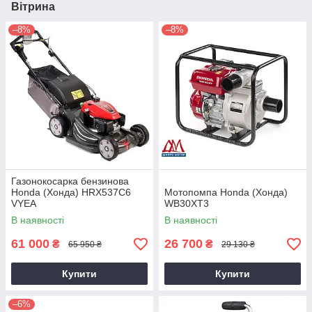
Вітрина
–8%
–8%
Газонокосарка бензинова
Honda (Хонда) HRX537C6
Мотопомпа Honda (Хонда)
VYEA
WB30XT3
В наявності
В наявності
61 000
26 700
₴
₴
65 950 ₴
29 130 ₴
Купити
Купити
–6%